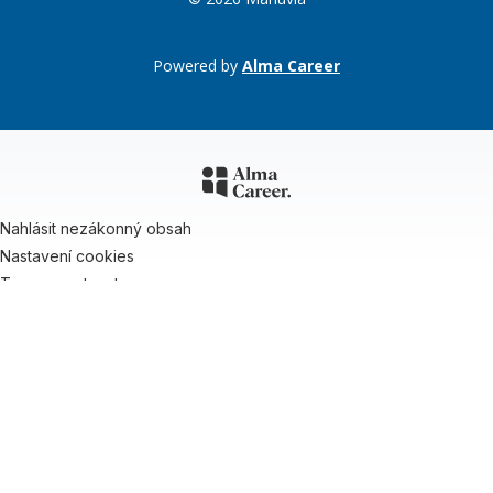
Powered by
Alma Career
Nahlásit nezákonný obsah
Nastavení cookies
Transparentnost
Reklama na portálech Alma Career
Zásady ochrany soukromí
Podmínky používání
© Alma Career Czechia s.r.o. Vizuální podoba webové stránky může být
rovněž předmětem autorských práv třetích stran
Webovou stránku stránku pro klienta vytvořila a provozuje Alma Career