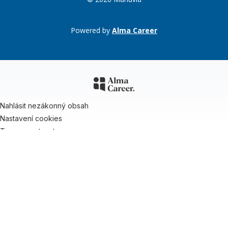
Powered by
Alma Career
Nahlásit nezákonný obsah
Nastavení cookies
Transparentnost
Reklama na portálech Alma Career
Zásady ochrany soukromí
Podmínky používání
© Alma Career Czechia s.r.o. Vizuální podoba webové stránky může být
rovněž předmětem autorských práv třetích stran
Webovou stránku stránku pro klienta vytvořila a provozuje Alma Career