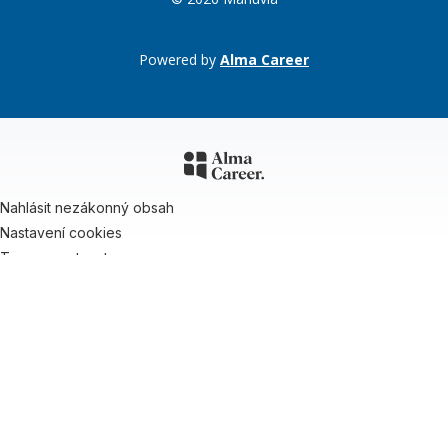
Powered by
Alma Career
Nahlásit nezákonný obsah
Nastavení cookies
Transparentnost
Reklama na portálech Alma Career
Zásady ochrany soukromí
Podmínky používání
© Alma Career Czechia s.r.o. Vizuální podoba webové stránky může být
rovněž předmětem autorských práv třetích stran
Webovou stránku stránku pro klienta vytvořila a provozuje Alma Career